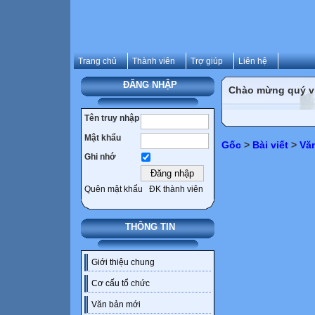
Trang chủ
Thành viên
Trợ giúp
Liên hệ
ĐĂNG NHẬP
Chào mừng quý vị 
Tên truy nhập
Mật khẩu
Gốc
>
Bài viết
>
Vă
Ghi nhớ
Quên mật khẩu
ĐK thành viên
THÔNG TIN
Giới thiệu chung
Cơ cấu tổ chức
Văn bản mới