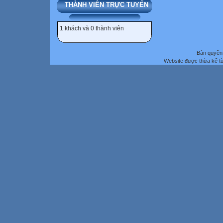
THÀNH VIÊN TRỰC TUYẾN
1 khách và 0 thành viên
Bản quyền 
Website được thừa kế t