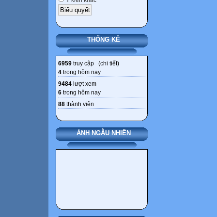
Ý kiến khác
THỐNG KÊ
6959
truy cập (
chi tiết
)
4
trong hôm nay
9484
lượt xem
6
trong hôm nay
88
thành viên
ẢNH NGẪU NHIÊN