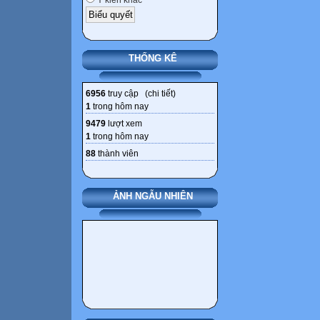
Ý kiến khác
THỐNG KÊ
6956
truy cập (
chi tiết
)
1
trong hôm nay
9479
lượt xem
1
trong hôm nay
88
thành viên
ẢNH NGẪU NHIÊN