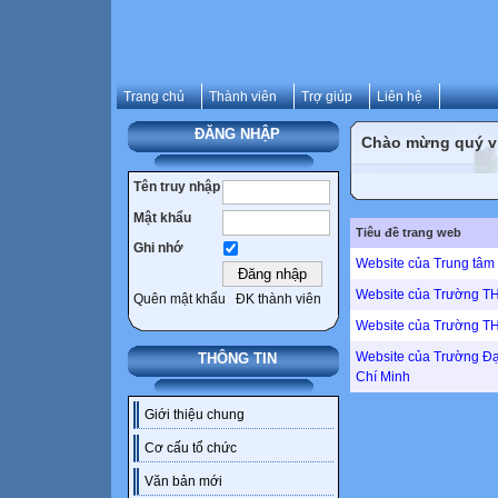
Trang chủ
Thành viên
Trợ giúp
Liên hệ
ĐĂNG NHẬP
Chào mừng quý vị 
Tên truy nhập
Mật khẩu
Tiêu đề trang web
Ghi nhớ
Website của Trung tâ
Website của Trường T
Quên mật khẩu
ĐK thành viên
Website của Trường T
Website của Trường Đạ
THÔNG TIN
Chí Minh
Giới thiệu chung
Cơ cấu tổ chức
Văn bản mới