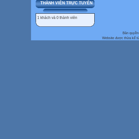
THÀNH VIÊN TRỰC TUYẾN
1 khách và 0 thành viên
Bản quyền 
Website được thừa kế t