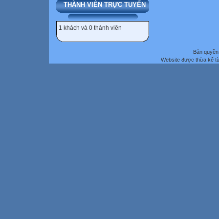
THÀNH VIÊN TRỰC TUYẾN
1 khách và 0 thành viên
Bản quyền 
Website được thừa kế t