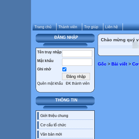
Trang chủ
Thành viên
Trợ giúp
Liên hệ
ĐĂNG NHẬP
Chào mừng quý vị 
Tên truy nhập
Mật khẩu
Gốc
>
Bài viết
>
Cơ
Ghi nhớ
Quên mật khẩu
ĐK thành viên
THÔNG TIN
Giới thiệu chung
Cơ cấu tổ chức
Văn bản mới