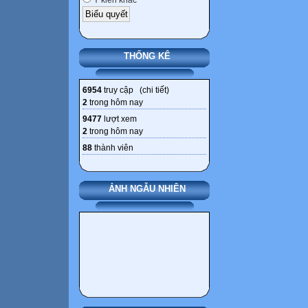
Ý kiến khác
THỐNG KÊ
6954
truy cập (
chi tiết
)
2
trong hôm nay
9477
lượt xem
2
trong hôm nay
88
thành viên
ẢNH NGẪU NHIÊN